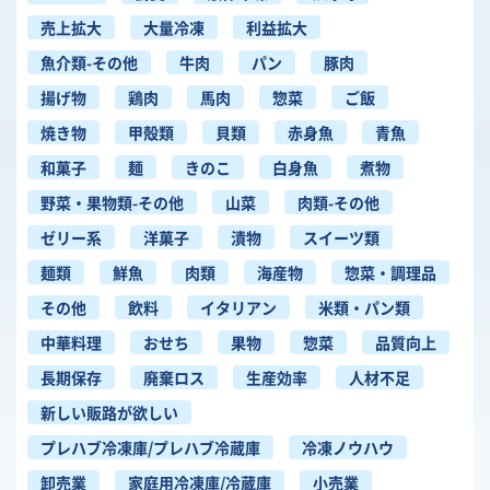
売上拡大
大量冷凍
利益拡大
魚介類-その他
牛肉
パン
豚肉
揚げ物
鶏肉
馬肉
惣菜
ご飯
焼き物
甲殻類
貝類
赤身魚
青魚
和菓子
麺
きのこ
白身魚
煮物
野菜・果物類-その他
山菜
肉類-その他
ゼリー系
洋菓子
漬物
スイーツ類
麺類
鮮魚
肉類
海産物
惣菜・調理品
その他
飲料
イタリアン
米類・パン類
中華料理
おせち
果物
惣菜
品質向上
長期保存
廃棄ロス
生産効率
人材不足
新しい販路が欲しい
プレハブ冷凍庫/プレハブ冷蔵庫
冷凍ノウハウ
卸売業
家庭用冷凍庫/冷蔵庫
小売業