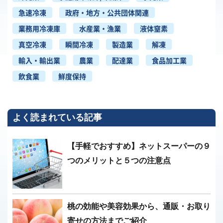
急速冷凍
政府・地方・公共団体関連
業務用冷凍庫
水産業・漁業
液体窒素
真空冷凍
瞬間冷凍
製造業
解凍
輸入・輸出業
農業
配達業
食品加工業
飲食業
鮮度保持
よく読まれている記事
【手軽でおすすめ】ネットスーパーの９
つのメリットと５つの注意点
桃の効能や美容効果から、通販・お取り
寄せの方法までご紹介