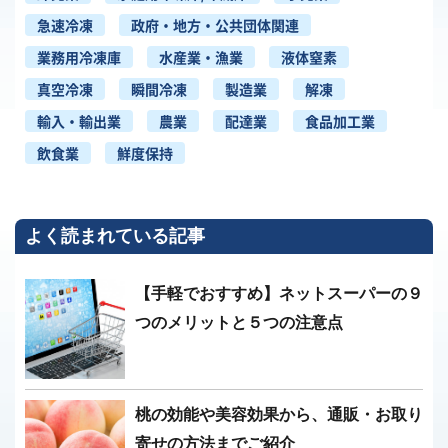
急速冷凍
政府・地方・公共団体関連
業務用冷凍庫
水産業・漁業
液体窒素
真空冷凍
瞬間冷凍
製造業
解凍
輸入・輸出業
農業
配達業
食品加工業
飲食業
鮮度保持
よく読まれている記事
【手軽でおすすめ】ネットスーパーの９
つのメリットと５つの注意点
桃の効能や美容効果から、通販・お取り
寄せの方法までご紹介