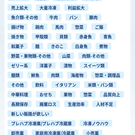
売上拡大
大量冷凍
利益拡大
魚介類-その他
牛肉
パン
豚肉
揚げ物
鶏肉
馬肉
惣菜
ご飯
焼き物
甲殻類
貝類
赤身魚
青魚
和菓子
麺
きのこ
白身魚
煮物
野菜・果物類-その他
山菜
肉類-その他
ゼリー系
洋菓子
漬物
スイーツ類
麺類
鮮魚
肉類
海産物
惣菜・調理品
その他
飲料
イタリアン
米類・パン類
中華料理
おせち
果物
惣菜
品質向上
長期保存
廃棄ロス
生産効率
人材不足
新しい販路が欲しい
プレハブ冷凍庫/プレハブ冷蔵庫
冷凍ノウハウ
卸売業
家庭用冷凍庫/冷蔵庫
小売業