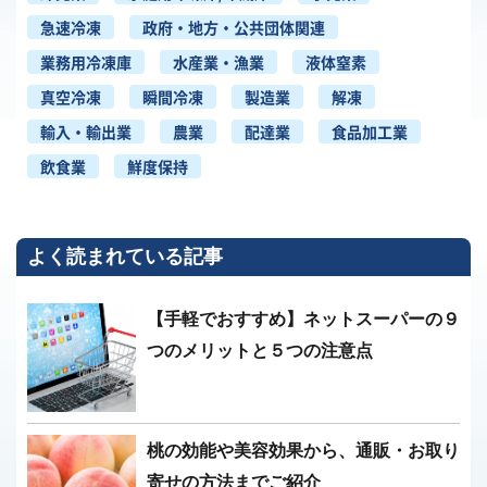
急速冷凍
政府・地方・公共団体関連
業務用冷凍庫
水産業・漁業
液体窒素
真空冷凍
瞬間冷凍
製造業
解凍
輸入・輸出業
農業
配達業
食品加工業
飲食業
鮮度保持
よく読まれている記事
【手軽でおすすめ】ネットスーパーの９
つのメリットと５つの注意点
桃の効能や美容効果から、通販・お取り
寄せの方法までご紹介