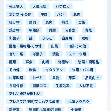
売上拡大
大量冷凍
利益拡大
魚介類-その他
牛肉
パン
豚肉
揚げ物
鶏肉
馬肉
惣菜
ご飯
焼き物
甲殻類
貝類
赤身魚
青魚
和菓子
麺
きのこ
白身魚
煮物
野菜・果物類-その他
山菜
肉類-その他
ゼリー系
洋菓子
漬物
スイーツ類
麺類
鮮魚
肉類
海産物
惣菜・調理品
その他
飲料
イタリアン
米類・パン類
中華料理
おせち
果物
惣菜
品質向上
長期保存
廃棄ロス
生産効率
人材不足
新しい販路が欲しい
プレハブ冷凍庫/プレハブ冷蔵庫
冷凍ノウハウ
卸売業
家庭用冷凍庫/冷蔵庫
小売業