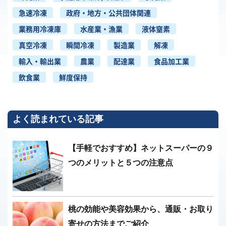
急速冷凍
政府・地方・公共団体関連
業務用冷凍庫
水産業・漁業
液体窒素
真空冷凍
瞬間冷凍
製造業
解凍
輸入・輸出業
農業
配達業
食品加工業
飲食業
鮮度保持
よく読まれている記事
【手軽でおすすめ】ネットスーパーの９
つのメリットと５つの注意点
桃の効能や美容効果から、通販・お取り
寄せの方法までご紹介