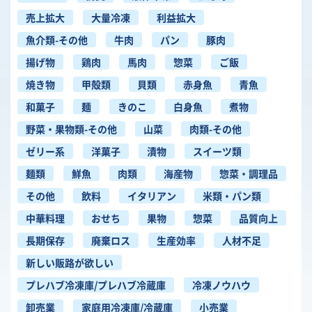
売上拡大
大量冷凍
利益拡大
魚介類-その他
牛肉
パン
豚肉
揚げ物
鶏肉
馬肉
惣菜
ご飯
焼き物
甲殻類
貝類
赤身魚
青魚
和菓子
麺
きのこ
白身魚
煮物
野菜・果物類-その他
山菜
肉類-その他
ゼリー系
洋菓子
漬物
スイーツ類
麺類
鮮魚
肉類
海産物
惣菜・調理品
その他
飲料
イタリアン
米類・パン類
中華料理
おせち
果物
惣菜
品質向上
長期保存
廃棄ロス
生産効率
人材不足
新しい販路が欲しい
プレハブ冷凍庫/プレハブ冷蔵庫
冷凍ノウハウ
卸売業
家庭用冷凍庫/冷蔵庫
小売業