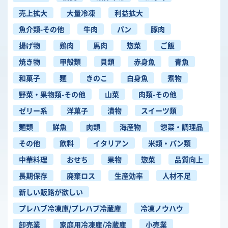
売上拡大
大量冷凍
利益拡大
魚介類-その他
牛肉
パン
豚肉
揚げ物
鶏肉
馬肉
惣菜
ご飯
焼き物
甲殻類
貝類
赤身魚
青魚
和菓子
麺
きのこ
白身魚
煮物
野菜・果物類-その他
山菜
肉類-その他
ゼリー系
洋菓子
漬物
スイーツ類
麺類
鮮魚
肉類
海産物
惣菜・調理品
その他
飲料
イタリアン
米類・パン類
中華料理
おせち
果物
惣菜
品質向上
長期保存
廃棄ロス
生産効率
人材不足
新しい販路が欲しい
プレハブ冷凍庫/プレハブ冷蔵庫
冷凍ノウハウ
卸売業
家庭用冷凍庫/冷蔵庫
小売業