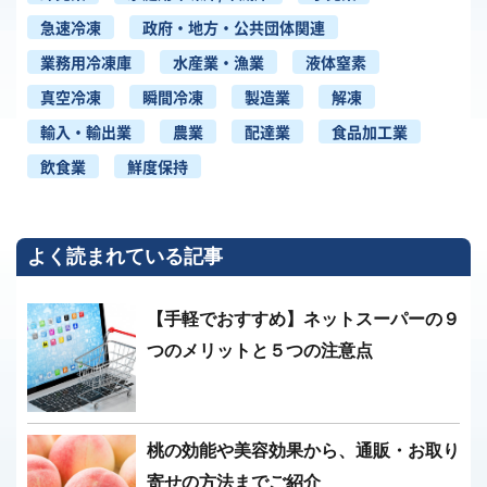
急速冷凍
政府・地方・公共団体関連
業務用冷凍庫
水産業・漁業
液体窒素
真空冷凍
瞬間冷凍
製造業
解凍
輸入・輸出業
農業
配達業
食品加工業
飲食業
鮮度保持
よく読まれている記事
【手軽でおすすめ】ネットスーパーの９
つのメリットと５つの注意点
桃の効能や美容効果から、通販・お取り
寄せの方法までご紹介