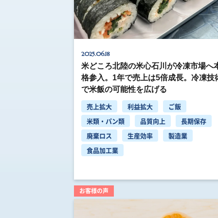
2025.06.18
米どころ北陸の米心石川が冷凍市場へ
格参入。1年で売上は5倍成長。冷凍技
で米飯の可能性を広げる
売上拡大
利益拡大
ご飯
米類・パン類
品質向上
長期保存
廃棄ロス
生産効率
製造業
食品加工業
お客様の声