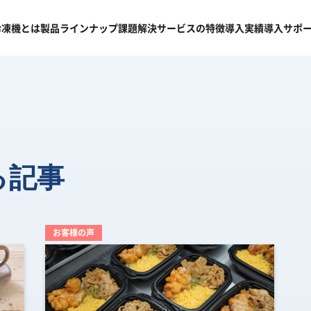
冷凍機
とは
製品
ラインナップ
課題
解決
サービスの
特徴
導入
実績
導入
サポ
る記事
お客様の声