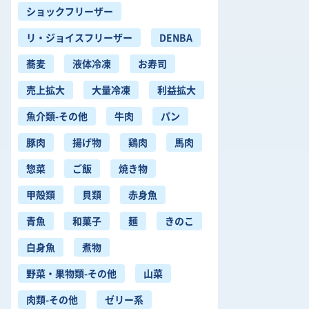
ショックフリーザー
リ・ジョイスフリーザー
DENBA
蕎麦
液体冷凍
お寿司
売上拡大
大量冷凍
利益拡大
魚介類-その他
牛肉
パン
豚肉
揚げ物
鶏肉
馬肉
惣菜
ご飯
焼き物
甲殻類
貝類
赤身魚
青魚
和菓子
麺
きのこ
白身魚
煮物
野菜・果物類-その他
山菜
肉類-その他
ゼリー系