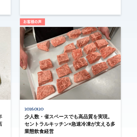
お客様の声
2026.01.20
年
少人数・省スペースでも高品質を実現。
店
セントラルキッチン×急速冷凍が支える多
業態飲食経営