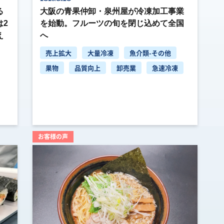
る
大阪の青果仲卸・泉州屋が冷凍加工事業
は2
を始動。フルーツの旬を閉じ込めて全国
え
へ
売上拡大
大量冷凍
魚介類-その他
果物
品質向上
卸売業
急速冷凍
お客様の声