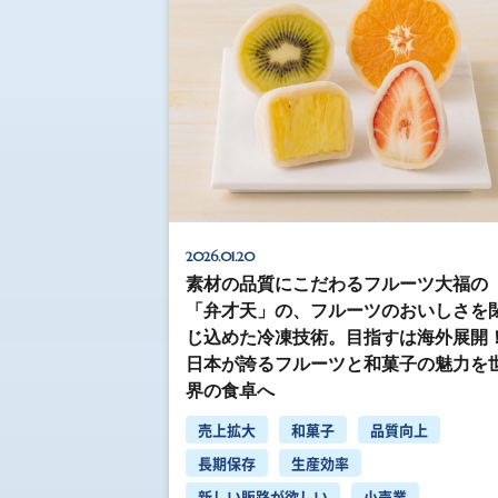
2026.01.20
素材の品質にこだわるフルーツ大福の
「弁才天」の、フルーツのおいしさを
じ込めた冷凍技術。目指すは海外展開
日本が誇るフルーツと和菓子の魅力を
界の食卓へ
売上拡大
和菓子
品質向上
長期保存
生産効率
新しい販路が欲しい
小売業