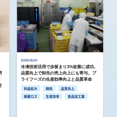
2026.01.20
冷凍技術活用で歩留まり3%改善に成功。
閉
品質向上で卸先の売上向上にも寄与。プ
！
ライフーズの生産効率向上と品質革命
世
利益拡大
鶏肉
品質向上
廃棄ロス
生産効率
食品加工業