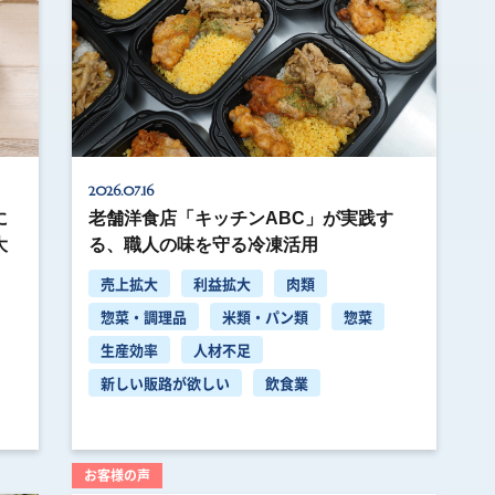
2026.07.16
に
老舗洋食店「キッチンABC」が実践す
大
る、職人の味を守る冷凍活用
売上拡大
利益拡大
肉類
惣菜・調理品
米類・パン類
惣菜
生産効率
人材不足
新しい販路が欲しい
飲食業
お客様の声