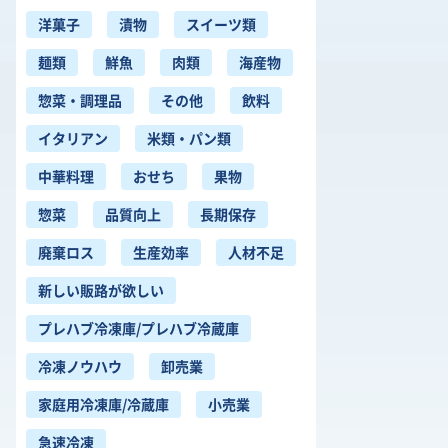
洋菓子
漬物
スイーツ類
麺類
鮮魚
肉類
海産物
惣菜・調理品
その他
飲料
イタリアン
米類・パン類
中華料理
おせち
果物
惣菜
品質向上
長期保存
廃棄ロス
生産効率
人材不足
新しい販路が欲しい
プレハブ冷凍庫/プレハブ冷蔵庫
冷凍ノウハウ
卸売業
家庭用冷凍庫/冷蔵庫
小売業
急速冷凍