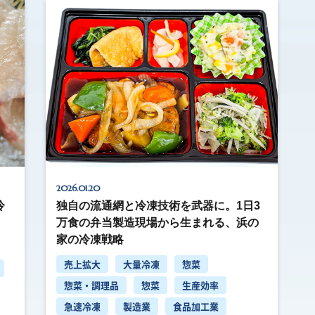
2026.01.20
冷
独自の流通網と冷凍技術を武器に。1日3
万食の弁当製造現場から生まれる、浜の
家の冷凍戦略
売上拡大
大量冷凍
惣菜
惣菜・調理品
惣菜
生産効率
急速冷凍
製造業
食品加工業