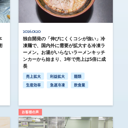
2026.01.20
本
独自開発の「伸びにくくコシが強い」冷
術
凍麺で、国内外に需要が拡大する冷凍ラ
ーメン。お湯がいらないラーメンキッチ
ンカーから始まり、3年で売上は5倍に成
長
売上拡大
利益拡大
麺類
生産効率
急速冷凍
飲食業
お客様の声