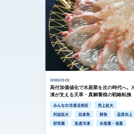
2026.03.02
高付加価値化で水産業を次の時代へ。
凍が支える天草・真鯛養殖の戦略転換
みんなの冷凍活用術
売上拡大
利益拡大
白身魚
鮮魚
品質向上
卸売業
急速冷凍
水産業・漁業