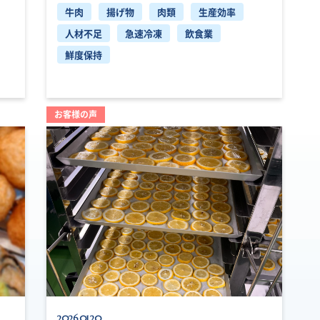
牛肉
揚げ物
肉類
生産効率
人材不足
急速冷凍
飲食業
鮮度保持
お客様の声
2026.01.20