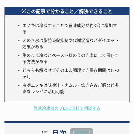
この記事で分かること／解決できること
エノキは冷凍することで旨味成分が約3倍に増加す
る
えのき氷は脂肪吸収抑制や代謝促進などダイエット
効果がある
生のまま冷凍とペースト状のえのき氷にして保存す
る方法がある
どちらも解凍せずそのまま調理でき保存期間は1〜2
ヶ月
冷凍エノキは味噌汁・ナムル・炊き込みご飯など多
彩なレシピに活用可能
急速冷凍機のプロに無料で相談する
目次
[
非表示
]