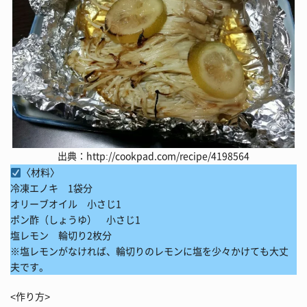
出典：
http://cookpad.com/recipe/4198564
〈材料〉
冷凍エノキ 1袋分
オリーブオイル 小さじ1
ポン酢（しょうゆ） 小さじ1
塩レモン 輪切り2枚分
※塩レモンがなければ、輪切りのレモンに塩を少々かけても大丈
夫です。
<作り方>