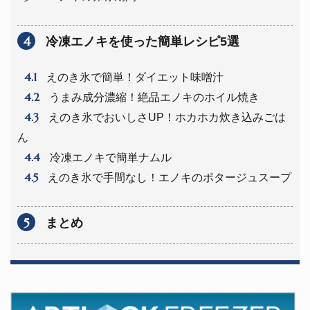
4
冷凍エノキを使った簡単レシピ5選
4.1
えのき氷で簡単！ダイエット味噌汁
4.2
うまみ成分濃縮！絶品エノキのホイル焼き
4.3
えのき氷でおいしさUP！ホカホカ炊き込みごは
ん
4.4
冷凍エノキで簡単ナムル
4.5
えのき氷で手間なし！エノキのポタージュスープ
5
まとめ