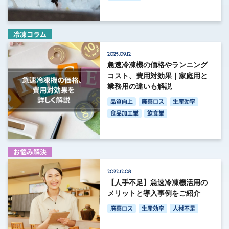
冷凍コラム
2025.09.12
急速冷凍機の価格やランニング
コスト、費用対効果｜家庭用と
業務用の違いも解説
品質向上
廃棄ロス
生産効率
食品加工業
飲食業
お悩み解決
2022.12.08
【人手不足】急速冷凍機活用の
メリットと導入事例をご紹介
廃棄ロス
生産効率
人材不足