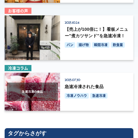
お客様の声
2025.10.24
【売上が100倍に！】看板メニュ
ー”煮カツサンド”を急速冷凍！
パン
揚げ物
瞬間冷凍
飲食業
冷凍コラム
2025.07.30
急速冷凍された食品
冷凍ノウハウ
急速冷凍
タグからさがす