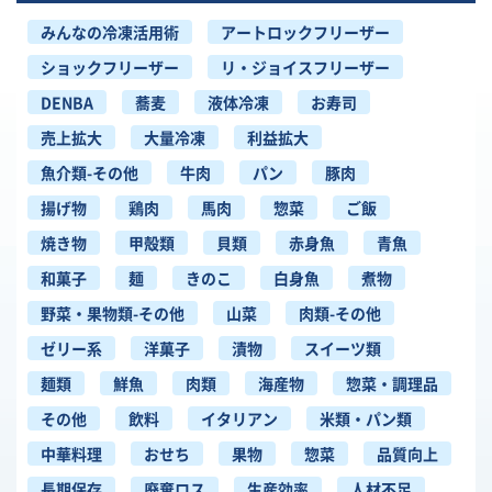
みんなの冷凍活用術
アートロックフリーザー
ショックフリーザー
リ・ジョイスフリーザー
DENBA
蕎麦
液体冷凍
お寿司
売上拡大
大量冷凍
利益拡大
魚介類-その他
牛肉
パン
豚肉
揚げ物
鶏肉
馬肉
惣菜
ご飯
焼き物
甲殻類
貝類
赤身魚
青魚
和菓子
麺
きのこ
白身魚
煮物
野菜・果物類-その他
山菜
肉類-その他
ゼリー系
洋菓子
漬物
スイーツ類
麺類
鮮魚
肉類
海産物
惣菜・調理品
その他
飲料
イタリアン
米類・パン類
中華料理
おせち
果物
惣菜
品質向上
長期保存
廃棄ロス
生産効率
人材不足