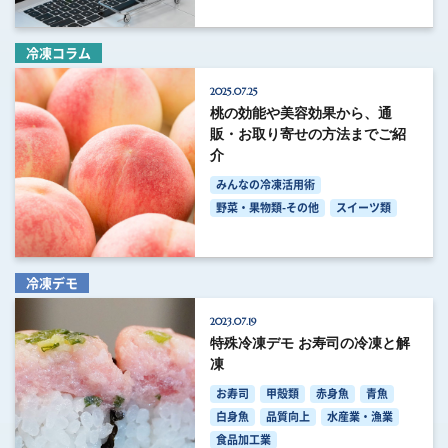
冷凍コラム
2025.07.25
桃の効能や美容効果から、通
販・お取り寄せの方法までご紹
介
みんなの冷凍活用術
野菜・果物類-その他
スイーツ類
冷凍デモ
2023.07.19
特殊冷凍デモ お寿司の冷凍と解
凍
お寿司
甲殻類
赤身魚
青魚
白身魚
品質向上
水産業・漁業
食品加工業