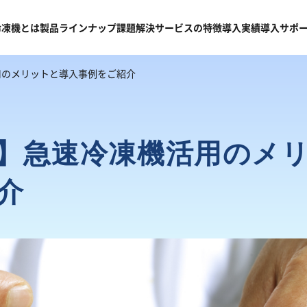
冷凍機
とは
製品
ラインナップ
課題
解決
サービスの
特徴
導入
実績
導入
サポ
用のメリットと導入事例をご紹介
】急速冷凍機活用のメ
介