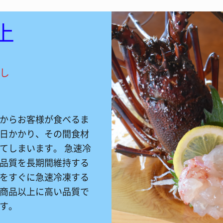
上
し
からお客様が食べるま
日かかり、その間食材
てしまいます。 急速冷
品質を長期間維持する
をすぐに急速冷凍する
商品以上に高い品質で
す。