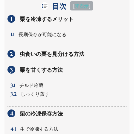
目次
[
非表示
]
1
栗を冷凍するメリット
1.1
長期保存が可能になる
2
虫食いの栗を見分ける方法
3
栗を甘くする方法
3.1
チルド冷蔵
3.2
じっくり蒸す
4
栗の冷凍保存方法
4.1
生で冷凍する方法