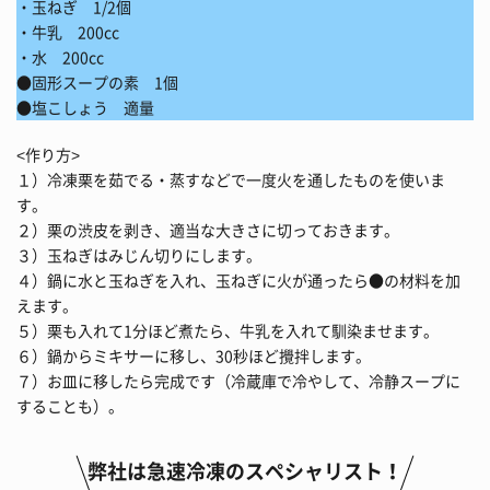
・玉ねぎ 1/2個
・牛乳 200cc
・水 200cc
●固形スープの素 1個
●塩こしょう 適量
<作り方>
１）冷凍栗を茹でる・蒸すなどで一度火を通したものを使いま
す。
２）栗の渋皮を剥き、適当な大きさに切っておきます。
３）玉ねぎはみじん切りにします。
４）鍋に水と玉ねぎを入れ、玉ねぎに火が通ったら●の材料を加
えます。
５）栗も入れて1分ほど煮たら、牛乳を入れて馴染ませます。
６）鍋からミキサーに移し、30秒ほど攪拌します。
７）お皿に移したら完成です（冷蔵庫で冷やして、冷静スープに
することも）。
弊社は急速冷凍のスペシャリスト！