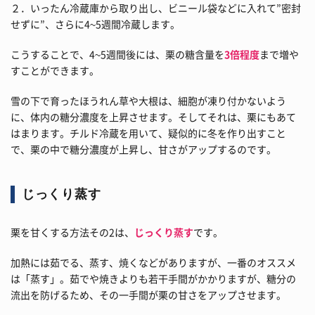
２．いったん冷蔵庫から取り出し、ビニール袋などに入れて”密封
せずに”、さらに4~5週間冷蔵します。
こうすることで、4~5週間後には、栗の糖含量を
3倍程度
まで増や
すことができます。
雪の下で育ったほうれん草や大根は、細胞が凍り付かないよう
に、体内の糖分濃度を上昇させます。そしてそれは、栗にもあて
はまります。チルド冷蔵を用いて、疑似的に冬を作り出すこと
で、栗の中で糖分濃度が上昇し、甘さがアップするのです。
じっくり蒸す
栗を甘くする方法その2は、
じっくり蒸す
です。
加熱には茹でる、蒸す、焼くなどがありますが、一番のオススメ
は「蒸す」。茹でや焼きよりも若干手間がかかりますが、糖分の
流出を防げるため、その一手間が栗の甘さをアップさせます。