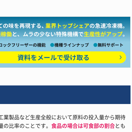
工業製品など生産全般において原料の投入量から期待
量の比率のことです。
食品の場合は可食部の割合
とも