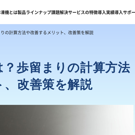
冷凍機
とは
製品
ラインナップ
課題
解決
サービスの
特徴
導入
実績
導入
サポ
まりの計算方法や改善するメリット、改善策を解説
は？歩留まりの計算方法
ト、改善策を解説