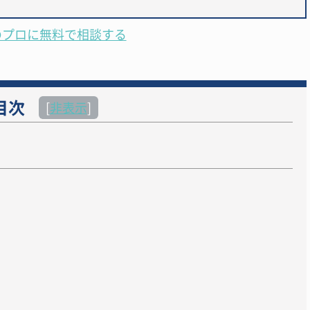
のプロに無料で相談する
目次
[
非表示
]