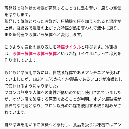
蒸発器で液体状の冷媒が蒸発することきに熱を奪い、周りの空気
を冷やします。
蒸発して気体となった冷媒が、圧縮機で圧を加えられると温度が
上昇。凝縮器で温度の上がった冷媒が熱を奪われて液体に戻り、
また蒸発器で液体から気体へと変化します。
このような変化の繰り返しを
冷媒サイクル
と呼びます。冷凍機
は、
液体→気体→液体→気体
という冷媒サイクルによって冷気を
作り出しています。
もともと冷凍用冷媒には、自然系媒体であるアンモニアが使われ
ていましたが、1930年ごろから化学製品であるフロンが冷媒とし
て使われるようになりました。
フロンは無臭で人体への毒性が低いので広く使用されていました
が、オゾン層を破壊する原因であることが判明。オゾン層破壊が
世界的な問題となり、フロン以外の冷媒を使用する取り組みがさ
れています。
自然冷媒を用いる冷凍機へと移行し、食品を扱う冷凍機ではアン