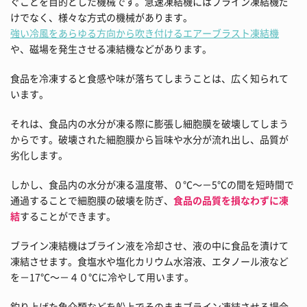
ぐことを目的とした機械です。急速凍結機にはブライン凍結機だ
けでなく、様々な方式の機械があります。
強い冷風をあらゆる方向から吹き付けるエアーブラスト凍結機
や、磁場を発生させる凍結機などがあります。
食品を冷凍すると食感や味が落ちてしまうことは、広く知られて
います。
それは、食品内の水分が凍る際に膨張し細胞膜を破壊してしまう
からです。破壊された細胞膜から旨味や水分が流れ出し、品質が
劣化します。
しかし、食品内の水分が凍る温度帯、０℃～－5℃の間を短時間で
通過することで細胞膜の破壊を防ぎ、
食品の品質を損なわずに凍
結
することができます。
ブライン凍結機はブライン液を冷却させ、液の中に食品を漬けて
凍結させます。食塩水や塩化カリウム水溶液、エタノール液など
を－17℃～－４０℃に冷やして用います。
釣り上げた魚介類などを船上でそのままブライン凍結させる場合