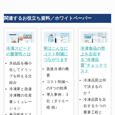
関連するお役立ち資料／ホワイトペーパー
冷凍スピード
実はこんなに
冷凍食品の売
の重要性とは
コスト削減に
上を左右す
つながります
る”冷凍品
氷結晶を極小
質”チェックリ
急速冷凍の概
化してドリッ
スト
要
プを抑える仕
冷凍品質は何
コスト削減へ
組み
で決まるの
の3つの効果
冷凍庫と急速
か？
導入事例：３
冷凍機の生産
冷凍品質を左
社（ダイエー
量シミュレー
右する５つの
様 他）
ション
重要工程と
食品衛生リス