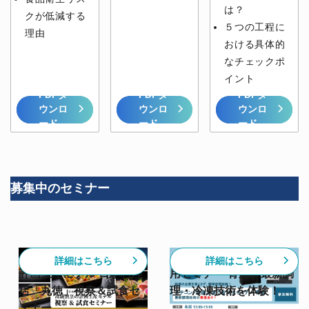
は？
クが低減する
５つの工程に
理由
おける具体的
なチェックポ
イント
PDFダ
PDFダ
PDFダ
ウンロ
ウンロ
ウンロ
ード
ード
ード
募集中のセミナー
【6/30開催】高級割烹の
【スチコン✕急速冷凍活
詳細はこちら
詳細はこちら
計画生産モデル 日本料理
用セミナー 青森】最新調
店「丸徳」視察＆試食セ
理・冷凍技術を体験！
ミナー