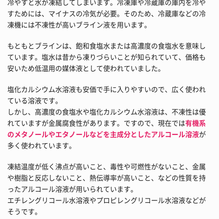
冷やすと水が凍結してしまいます。冷凍庫や冷蔵庫の庫内を冷や
すためには、マイナスの冷気が必要。そのため、冷蔵庫などの冷
凍機には不凍性が高いブライン液を用います。
もともとブラインは、飽和食塩水または高濃度の食塩水を意味し
ています。塩水は昔から凍りづらいことが知られていて、価格も
安いため低温用の媒体液として使われていました。
塩化カルシウム水溶液も安価で手に入りやすいので、広く使われ
ている溶液です。
しかし、高濃度の食塩水や塩化カルシウム水溶液は、不凍性は優
れていますが金属腐食性があります。ですので、現在では
有機系
のメタノールやエタノールなどを主成分としたアルコール溶液
が
多く使われています。
凍結温度が低く沸点が高いこと、毒性や可燃性がないこと、金属
や樹脂と反応しないこと、熱伝導率が高いこと、などの性質を持
ったアルコール溶液が用いられています。
エチレングリコール水溶液やプロピレングリコール水溶液などが
そうです。