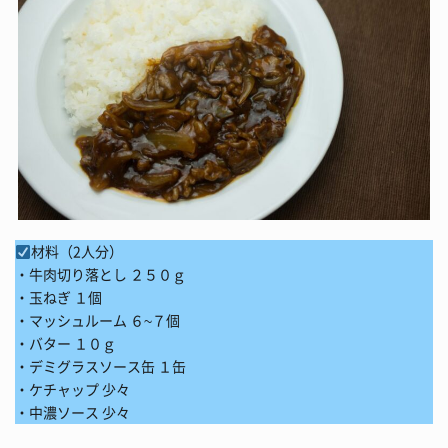
材料（2人分）
・牛肉切り落とし ２５０ｇ
・玉ねぎ １個
・マッシュルーム ６~７個
・バター １０ｇ
・デミグラスソース缶 １缶
・ケチャップ 少々
・中濃ソース 少々