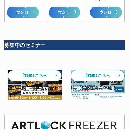
PDFダ
PDFダ
PDFダ
ウンロ
ウンロ
ウンロ
ード
ード
ード
募集中のセミナー
【6/30開催】高級割烹の
【スチコン✕急速冷凍活
詳細はこちら
詳細はこちら
計画生産モデル 日本料理
用セミナー 青森】最新調
店「丸徳」視察＆試食セ
理・冷凍技術を体験！
ミナー