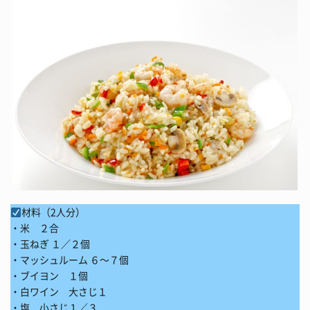
材料（2人分）
・米 ２合
・玉ねぎ １／２個
・マッシュルーム ６～７個
・ブイヨン １個
・白ワイン 大さじ１
・塩 小さじ１／３