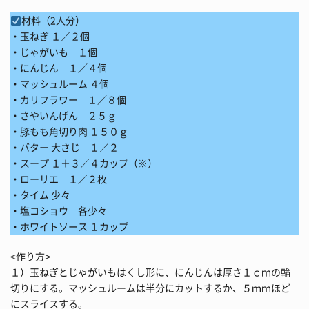
材料（2人分）
・玉ねぎ １／２個
・じゃがいも １個
・にんじん １／４個
・マッシュルーム ４個
・カリフラワー １／８個
・さやいんげん ２５ｇ
・豚もも角切り肉 １５０ｇ
・バター 大さじ １／２
・スープ １＋３／４カップ（※）
・ローリエ １／２枚
・タイム 少々
・塩コショウ 各少々
・ホワイトソース １カップ
<作り方>
１）玉ねぎとじゃがいもはくし形に、にんじんは厚さ１ｃｍの輪
切りにする。マッシュルームは半分にカットするか、５ｍｍほど
にスライスする。