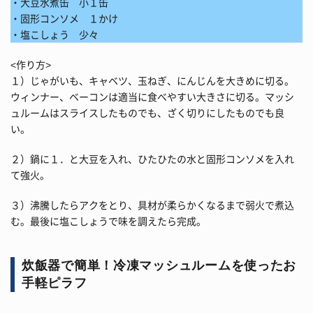
・大豆水煮缶 小１缶
・固形コンソメ １かけ
・塩こしょう 少々
<作り方>
１）じゃがいも、キャベツ、玉ねぎ、にんじんを大きめに切る。
ウィンナー、ベーコンは適当に食べやすい大きさに切る。マッシ
ュルームはスライスしたものでも、ざく切りにしたものでも良
い。
２）鍋に１．と大豆を入れ、ひたひたの水と固形コンソメを入れ
て強火。
３）沸騰したらアクをとり、具材が柔らかくなるまで弱火で煮込
む。最後に塩こしょうで味を調えたら完成。
炊飯器で簡単！冷凍マッシュルームを使ったお
手軽ピラフ