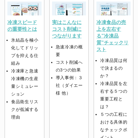
冷凍スピード
実はこんなに
冷凍食品の売
の重要性とは
コスト削減に
上を左右す
つながります
る”冷凍品
氷結晶を極小
質”チェックリ
急速冷凍の概
化してドリッ
スト
要
プを抑える仕
冷凍品質は何
コスト削減へ
組み
で決まるの
の3つの効果
冷凍庫と急速
か？
導入事例：３
冷凍機の生産
冷凍品質を左
社（ダイエー
量シミュレー
右する５つの
様 他）
ション
重要工程と
食品衛生リス
は？
クが低減する
５つの工程に
理由
おける具体的
なチェックポ
イント