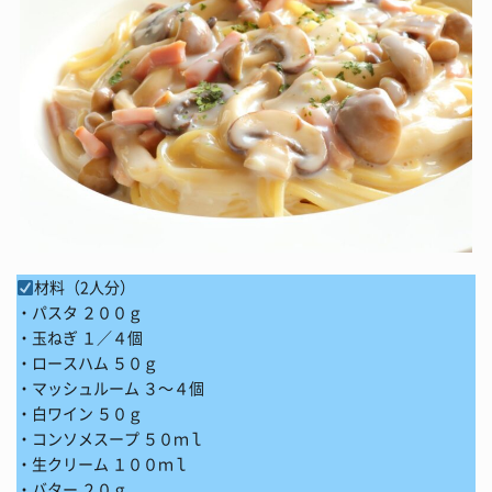
材料（2人分）
・パスタ ２００ｇ
・玉ねぎ １／４個
・ロースハム ５０ｇ
・マッシュルーム ３～４個
・白ワイン ５０ｇ
・コンソメスープ ５０ｍｌ
・生クリーム １００ｍｌ
・バター ２０ｇ