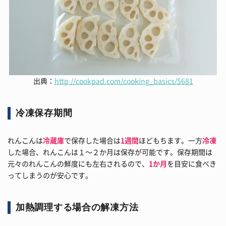
出典：
http://cookpad.com/cooking_basics/5681
冷凍保存期間
れんこんは
冷蔵庫
で保存した場合は
1週間
ほどもちます。一方
冷凍
した場合、れんこんは１～２か月は保存が可能です。保存期間は
元々のれんこんの鮮度にも左右されるので、
1か月
を目安に食べき
ってしまうのが安心です。
加熱調理する場合の解凍方法