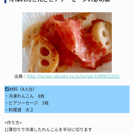
出典：
http://recipe.rakuten.co.jp/recipe/1090015232/
材料（4人分）
・冷凍れんこん 8枚
・ビアソーセージ 5枚
・料理酒 大２
<作り方>
1)薄切りで冷凍したれんこんを半分に切ります