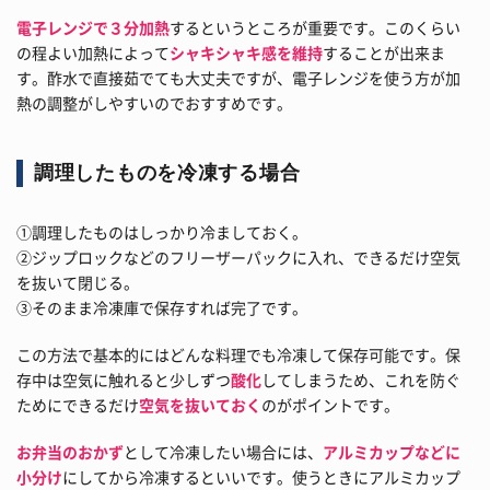
電子レンジで３分加熱
するというところが重要です。このくらい
の程よい加熱によって
シャキシャキ感を維持
することが出来ま
す。酢水で直接茹でても大丈夫ですが、電子レンジを使う方が加
熱の調整がしやすいのでおすすめです。
調理したものを冷凍する場合
①調理したものはしっかり冷ましておく。
②ジップロックなどのフリーザーパックに入れ、できるだけ空気
を抜いて閉じる。
③そのまま冷凍庫で保存すれば完了です。
この方法で基本的にはどんな料理でも冷凍して保存可能です。保
存中は空気に触れると少しずつ
酸化
してしまうため、これを防ぐ
ためにできるだけ
空気を抜いておく
のがポイントです。
お弁当のおかず
として冷凍したい場合には、
アルミカップなどに
小分け
にしてから冷凍するといいです。使うときにアルミカップ