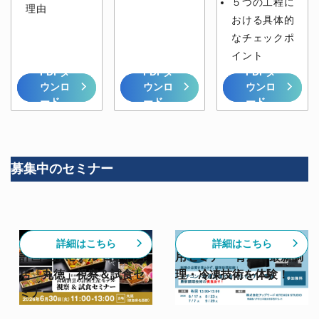
５つの工程に
理由
おける具体的
なチェックポ
イント
PDFダ
PDFダ
PDFダ
ウンロ
ウンロ
ウンロ
ード
ード
ード
募集中のセミナー
【6/30開催】高級割烹の
【スチコン✕急速冷凍活
詳細はこちら
詳細はこちら
計画生産モデル 日本料理
用セミナー 青森】最新調
店「丸徳」視察＆試食セ
理・冷凍技術を体験！
ミナー