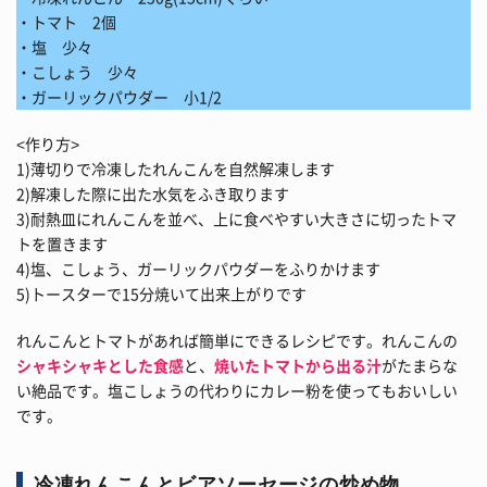
・トマト 2個
・塩 少々
・こしょう 少々
・ガーリックパウダー 小1/2
<作り方>
1)薄切りで冷凍したれんこんを自然解凍します
2)解凍した際に出た水気をふき取ります
3)耐熱皿にれんこんを並べ、上に食べやすい大きさに切ったトマ
トを置きます
4)塩、こしょう、ガーリックパウダーをふりかけます
5)トースターで15分焼いて出来上がりです
れんこんとトマトがあれば簡単にできるレシピです。れんこんの
シャキシャキとした食感
と、
焼いたトマトから出る汁
がたまらな
い絶品です。塩こしょうの代わりにカレー粉を使ってもおいしい
です。
冷凍れんこんとビアソーセージの炒め物