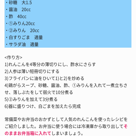
・砂糖 大1.5
・醤油 20cc
・酢 40cc
・①みりん20cc
・②みりん 20cc
・白すりごま 適量
・サラダ油 適量
<作り方>
1)れんこんを4等分の薄切りにし、酢水にさらす
2)人参は薄い短冊切りにする
3)フライパンに油をひいて1)と2)を炒める
4)鶏がらスープ、砂糖、醤油、酢、①みりんを入れて一煮立ちさ
せ、落しぶたをして弱火で10分煮る
5)②みりんを加えて3分煮る
6)器に盛りつけ、白ごまを加えたら完成
常備菜やお弁当のおかずとして人気のれんこんを使ったレシピを
ご紹介しました。お弁当に使う場合には冷凍庫から取り出して
そ
のままお弁当箱に入れて
しまいましょう。