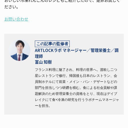
おいしい冷凍れんこんのレシピもご紹介したので、是非お試しく
ださい。
お問い合わせ
この記事の監修者
ARTLOCKラボ マネージャー／管理栄養士／調
理師
富山 知樹
フランス料理に魅了され、料理の世界へ。渡欧し二つ
星レストランで修行。帰国後も日本のレストラン、会
員制ホテルにて前菜・メイン・パン・デザートなどの
部門を担当しつつ研鑽を積む。食による社会貢献や課
題解決のため管理栄養士の資格をとり、現在はデイブ
レイクにて食×冷凍の研究を行うラボチームマネージャ
ーを担当。