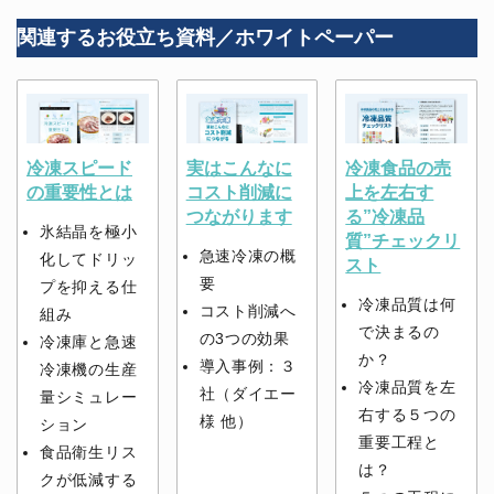
関連するお役立ち資料／ホワイトペーパー
冷凍スピード
実はこんなに
冷凍食品の売
の重要性とは
コスト削減に
上を左右す
つながります
る”冷凍品
氷結晶を極小
質”チェックリ
急速冷凍の概
化してドリッ
スト
要
プを抑える仕
冷凍品質は何
コスト削減へ
組み
で決まるの
の3つの効果
冷凍庫と急速
か？
導入事例：３
冷凍機の生産
冷凍品質を左
社（ダイエー
量シミュレー
右する５つの
様 他）
ション
重要工程と
食品衛生リス
は？
クが低減する