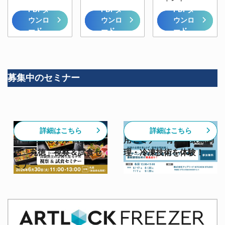
PDFダ
PDFダ
PDFダ
ウンロ
ウンロ
ウンロ
ード
ード
ード
募集中のセミナー
【6/30開催】高級割烹の
【スチコン✕急速冷凍活
詳細はこちら
詳細はこちら
計画生産モデル 日本料理
用セミナー 青森】最新調
店「丸徳」視察＆試食セ
理・冷凍技術を体験！
ミナー