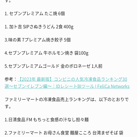
す。
1. セブンプレミアム たこ焼 6個
1. 加ト吉 SIPさぬきうどん 2食 400g
3.味の素 7プレミアム焼き餃子 5個
4.セブンプレミアム 牛ホルモン焼き 袋100g
5.セブンプレミアムゴールド 金のボロネーゼ 1人前
参考：
【2023年 最新版】コンビニの人気冷凍食品ランキング30
選〜セブンイレブン編〜｜IDレシートBIツール | FeliCa Networks
ファミリーマートの冷凍食品売上ランキングは、以下のとおりで
す。
1.日清食品 FM もちっと食感の汁なし担々麺
2.ファミリーマート お母さん食堂 麺屋こころ 台湾まぜそば 袋