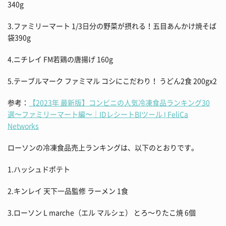
340g
3.ファミリーマート 1/3日分の野菜が摂れる！五目あんかけ焼そば
袋390g
4.ニチレイ FM若鶏の唐揚げ 160g
5.テーブルマーク ファミマル コシにこだわり！ うどん2食 200gx2
参考：
【2023年 最新版】コンビニの人気冷凍食品ランキング30
選〜ファミリーマート編〜｜IDレシートBIツール | FeliCa
Networks
ローソンの冷凍食品売上ランキングは、以下のとおりです。
1.ハッシュドポテト
2.キンレイ 天下一品監修 ラーメン 1食
3.ローソン L marche（エル マルシェ） とろ～りたこ焼 6個