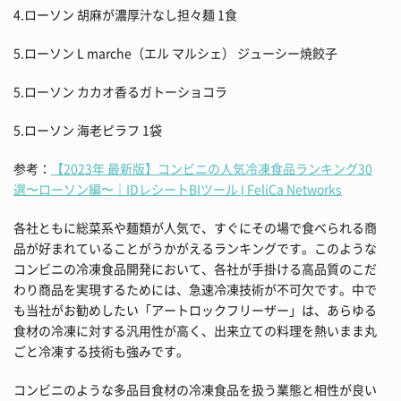
4.ローソン 胡麻が濃厚汁なし担々麺 1食
5.ローソン L marche（エル マルシェ） ジューシー焼餃子
5.ローソン カカオ香るガトーショコラ
5.ローソン 海老ピラフ 1袋
参考：
【2023年 最新版】コンビニの人気冷凍食品ランキング30
選〜ローソン編〜｜IDレシートBIツール | FeliCa Networks
各社ともに総菜系や麺類が人気で、すぐにその場で食べられる商
品が好まれていることがうかがえるランキングです。このような
コンビニの冷凍食品開発において、各社が手掛ける高品質のこだ
わり商品を実現するためには、急速冷凍技術が不可欠です。中で
も当社がお勧めしたい「アートロックフリーザー」は、あらゆる
食材の冷凍に対する汎用性が高く、出来立ての料理を熱いまま丸
ごと冷凍する技術も強みです。
コンビニのような多品目食材の冷凍食品を扱う業態と相性が良い