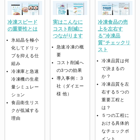
冷凍スピード
実はこんなに
冷凍食品の売
の重要性とは
コスト削減に
上を左右す
つながります
る”冷凍品
氷結晶を極小
質”チェックリ
急速冷凍の概
化してドリッ
スト
要
プを抑える仕
冷凍品質は何
コスト削減へ
組み
で決まるの
の3つの効果
冷凍庫と急速
か？
導入事例：３
冷凍機の生産
冷凍品質を左
社（ダイエー
量シミュレー
右する５つの
様 他）
ション
重要工程と
食品衛生リス
は？
クが低減する
５つの工程に
理由
おける具体的
なチェックポ
イント