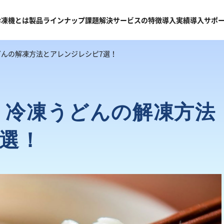
冷凍機
とは
製品
ラインナップ
課題
解決
サービスの
特徴
導入
実績
導入
サポ
んの解凍方法とアレンジレシピ7選！
】冷凍うどんの解凍方法
7選！