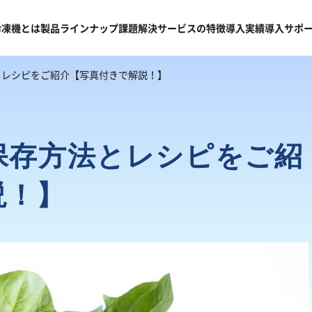
冷凍機
とは
製品
ラインナップ
課題
解決
サービスの
特徴
導入
実績
導入
サポ
とレシピをご紹介【写真付きで解説！】
保存方法とレシピをご紹
説！】