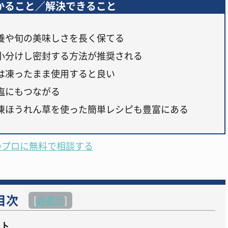
かること／解決できること
養や旬の美味しさを長く保てる
小分けし密封する方法が推奨される
は凍ったまま使用すると良い
塩にもつながる
凍ほうれん草を使った簡単レシピも豊富にある
のプロに無料で相談する
目次
[
非表示
]
ト