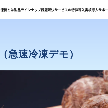
冷凍機
とは
製品
ラインナップ
課題
解決
サービスの
特徴
導入
実績
導入
サポ
（急速冷凍デモ）