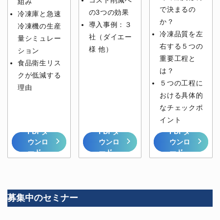
コスト削減へ
組み
で決まるの
の3つの効果
冷凍庫と急速
か？
導入事例：３
冷凍機の生産
冷凍品質を左
社（ダイエー
量シミュレー
右する５つの
様 他）
ション
重要工程と
食品衛生リス
は？
クが低減する
５つの工程に
理由
おける具体的
なチェックポ
イント
PDFダ
PDFダ
PDFダ
ウンロ
ウンロ
ウンロ
ード
ード
ード
募集中のセミナー