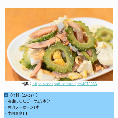
出典：
https://cookpad.com/recipe/4070033
〈材料（2人分）〉
・冷凍にしたゴーヤ1/2本分
・魚肉ソーセージ1本
・木綿豆腐1丁