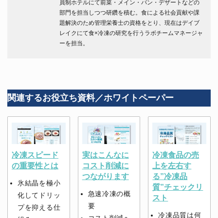
員制ホテルにて前菜・メイン・パン・デザートなどの
部門を担当しつつ研鑽を積む。食による社会貢献や課
題解決のため管理栄養士の資格をとり、現在はデイブ
レイクにて食×冷凍の研究を行うラボチームマネージャ
ーを担当。
関連するお役立ち資料／ホワイトペーパー
冷凍スピード
実はこんなに
冷凍食品の売
の重要性とは
コスト削減に
上を左右す
つながります
る”冷凍品
氷結晶を極小
質”チェックリ
急速冷凍の概
化してドリッ
スト
要
プを抑える仕
冷凍品質は何