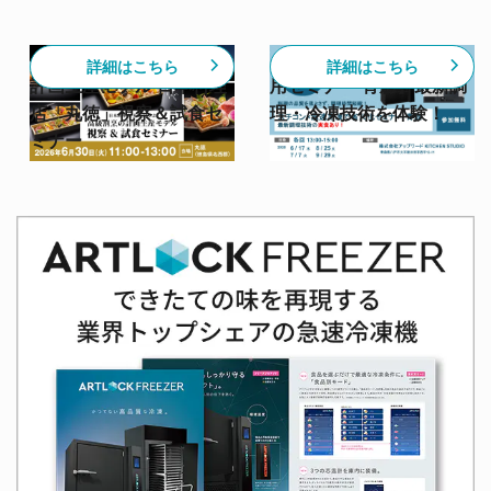
【6/30開催】高級割烹の
【スチコン✕急速冷凍活
詳細はこちら
詳細はこちら
計画生産モデル 日本料理
用セミナー 青森】最新調
店「丸徳」視察＆試食セ
理・冷凍技術を体験！
ミナー