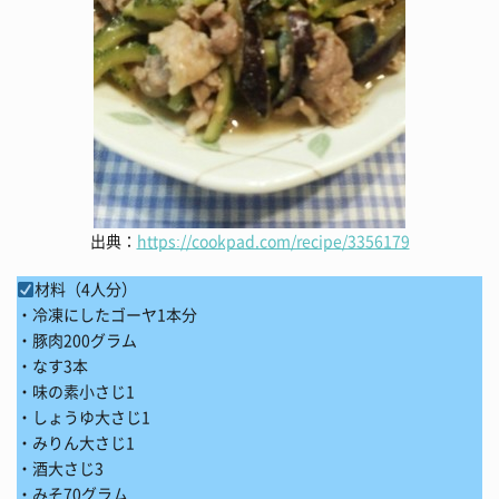
出典：
https://cookpad.com/recipe/3356179
材料（4人分）
・冷凍にしたゴーヤ1本分
・豚肉200グラム
・なす3本
・味の素小さじ1
・しょうゆ大さじ1
・みりん大さじ1
・酒大さじ3
・みそ70グラム