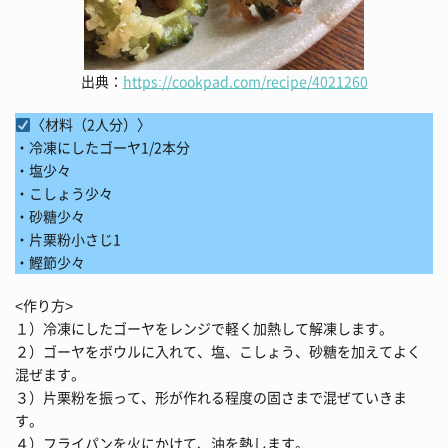
出典：
https://cookpad.com/recipe/4021260
〈材料（2人分）〉
・冷凍にしたゴーヤ1/2本分
・塩少々
・こしょう少々
・砂糖少々
・片栗粉小さじ1
・鰹節少々
<作り方>
１）冷凍にしたゴーヤをレンジで軽く加熱して解凍します。
２）ゴーヤをボウルに入れて、塩、こしょう、砂糖を加えてよく
混ぜます。
３）片栗粉を振って、形が作れる程度の固さまで混ぜていきま
す。
４）フライパンを火にかけて、油を熱します。