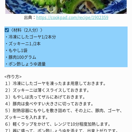
出典：
https://cookpad.com/recipe/1902359
〈材料（2人分）〉
・冷凍にしたゴーヤ1/2本分
・ズッキーニ1./2本
・もやし1袋
・豚肉100グラム
・ポン酢しょうゆ適量
<作り方>
１）冷凍にしたゴーヤを凍ったまま用意しておきます。
２）ズッキーニは薄くスライスしておきます。
３）もやしは洗ってザルにあげておきます。
４）豚肉は食べやすい大きさに切っておきます。
５）耐熱容器にもやしを敷き詰めて、その上に、豚肉、ゴーヤ、
ズッキーニを入れます。
６）軽くラップをかけて、レンジで10分程度加熱します。
７）器に盛って、ポン酢しょうゆを添えて、出来上がりです。