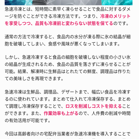
急速冷凍とは、短時間に素早く凍らせることで食品に対するダメ
ージを防ぐことができる冷凍方法です。つまり、
冷凍のメリット
を享受しつつ、品質も冷凍前と変わらない状態を保てる
のです。
通常の方法で冷凍すると、食品内の水分が凍る際に氷の結晶が細
胞を破壊してしまい、食感や風味が悪くなってしまいます。
しかし、急速冷凍すると食品の細胞を破壊しない程度の小さい氷
の結晶が生成されるため、食品の品質を落さずに凍らせることが
可能。結果、解凍時に生鮮品はとれたての鮮度、調理品は作りた
ての美味しさを再現できます。
急速冷凍は生鮮品、調理品、デザートまで、幅広い食品を冷凍す
るのに使われています。まとめて仕入れて冷凍保存する、まとめ
て調理し冷凍保存することで、
ロスを削減しコストを抑える
こと
ができます。また、
作業効率も上がる
ので、人件費の削減や時間
の有効活用が可能です。
今回は高齢者向けの宅配弁当業者が急速冷凍機を導入することで