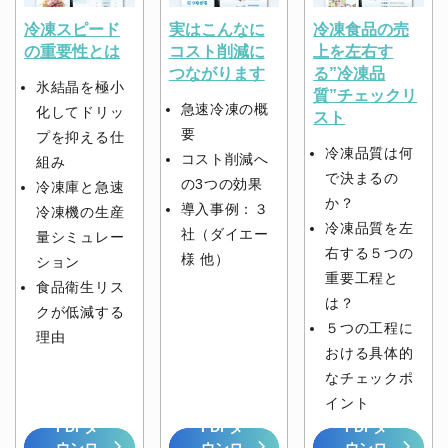
冷凍スピード
実はこんなに
冷凍食品の売
の重要性とは
コスト削減に
上を左右す
つながります
る”冷凍品
氷結晶を極小
質”チェックリ
急速冷凍の概
化してドリッ
スト
要
プを抑える仕
冷凍品質は何
コスト削減へ
組み
で決まるの
の3つの効果
冷凍庫と急速
か？
導入事例：３
冷凍機の生産
冷凍品質を左
社（ダイエー
量シミュレー
右する５つの
様 他）
ション
重要工程と
食品衛生リス
は？
クが低減する
５つの工程に
理由
おける具体的
なチェックポ
イント
PDFダ
PDFダ
PDFダ
ウンロ
ウンロ
ウンロ