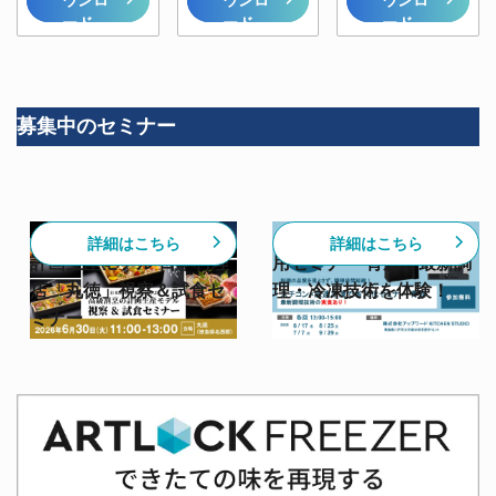
ード
ード
ード
募集中のセミナー
【6/30開催】高級割烹の
【スチコン✕急速冷凍活
詳細はこちら
詳細はこちら
計画生産モデル 日本料理
用セミナー 青森】最新調
店「丸徳」視察＆試食セ
理・冷凍技術を体験！
ミナー