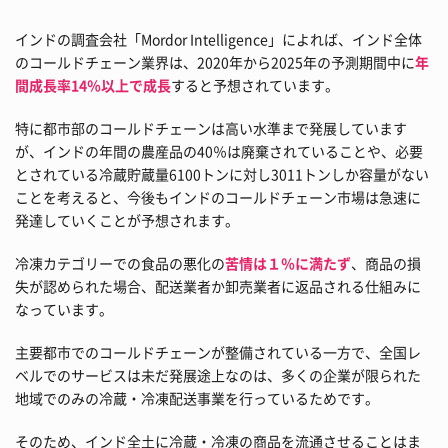
インドの調査会社「Mordor Intelligence」によれば、インド全体
のコールドチェーン業界は、2020年から2025年の予測期間中に
年
間成長率14％以上で成長
すると予想されています。
特に都市部のコールドチェーンは高い水準まで発展しています
が、インドの年間の農産品の40％は廃棄されていることや、必要
とされている冷蔵貯蔵量6100トンに対し3011トンしか容量がない
ことを考えると、今後もインドのコールドチェーン市場は急速に
発達していくことが予想されます。
冷凍カテゴリーでの食品の悪化の
苦情は１％に満たず
、商品の損
失が認められた場合、配送業者か卸売業者に返品される仕組みに
なっています。
主要都市でのコールドチェーンが整備されている一方で、全国レ
ベルでのサービスは未だ発展途上なのは、多くの企業が限られた
地域でのみの冷蔵・冷凍配送事業を行っているためです。
そのため、インド全土に冷蔵・冷凍の商品を流通させることはま