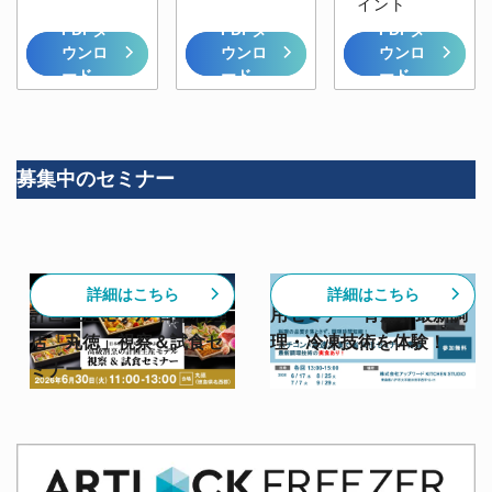
イント
PDFダ
PDFダ
PDFダ
ウンロ
ウンロ
ウンロ
ード
ード
ード
募集中のセミナー
【6/30開催】高級割烹の
【スチコン✕急速冷凍活
詳細はこちら
詳細はこちら
計画生産モデル 日本料理
用セミナー 青森】最新調
店「丸徳」視察＆試食セ
理・冷凍技術を体験！
ミナー