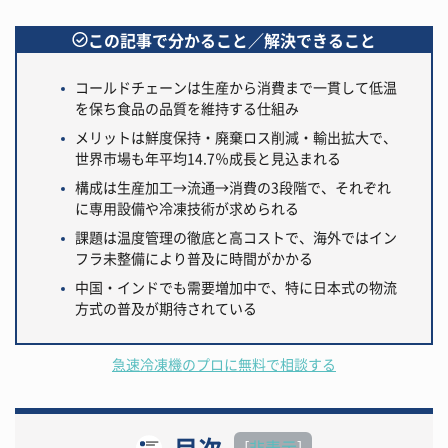
この記事で分かること／解決できること
コールドチェーンは生産から消費まで一貫して低温
を保ち食品の品質を維持する仕組み
メリットは鮮度保持・廃棄ロス削減・輸出拡大で、
世界市場も年平均14.7％成長と見込まれる
構成は生産加工→流通→消費の3段階で、それぞれ
に専用設備や冷凍技術が求められる
課題は温度管理の徹底と高コストで、海外ではイン
フラ未整備により普及に時間がかかる
中国・インドでも需要増加中で、特に日本式の物流
方式の普及が期待されている
急速冷凍機のプロに無料で相談する
目次
[
非表示
]