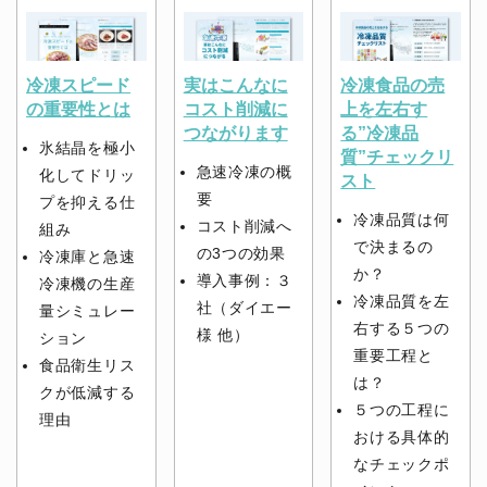
冷凍スピード
実はこんなに
冷凍食品の売
の重要性とは
コスト削減に
上を左右す
つながります
る”冷凍品
氷結晶を極小
質”チェックリ
急速冷凍の概
化してドリッ
スト
要
プを抑える仕
冷凍品質は何
コスト削減へ
組み
で決まるの
の3つの効果
冷凍庫と急速
か？
導入事例：３
冷凍機の生産
冷凍品質を左
社（ダイエー
量シミュレー
右する５つの
様 他）
ション
重要工程と
食品衛生リス
は？
クが低減する
５つの工程に
理由
おける具体的
なチェックポ