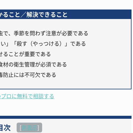
かること／解決できること
虫で、季節を問わず注意が必要である
ない」「殺す（やっつける）」である
せることが重要である
食材の衛生管理が必須である
毒防止には不可欠である
のプロに無料で相談する
目次
[
非表示
]