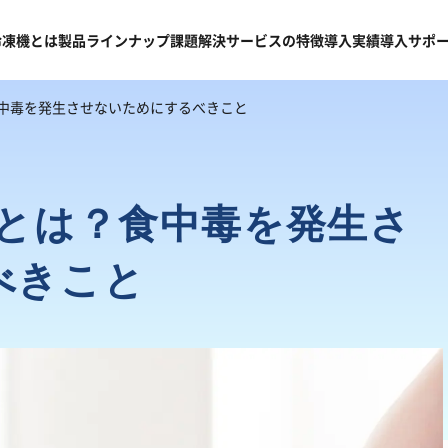
冷凍機
とは
製品
ラインナップ
課題
解決
サービスの
特徴
導入
実績
導入
サポ
中毒を発生させないためにするべきこと
則とは？食中毒を発生さ
べきこと