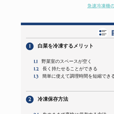
急速冷凍機
1
白菜を冷凍するメリット
1.1
野菜室のスペースが空く
1.2
長く持たせることができる
1.3
簡単に使えて調理時間を短縮でき
2
冷凍保存方法