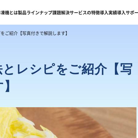
冷凍機
とは
製品
ラインナップ
課題
解決
サービスの
特徴
導入
実績
導入
サポ
ピをご紹介【写真付きで解説します】
法とレシピをご紹介【写
す】