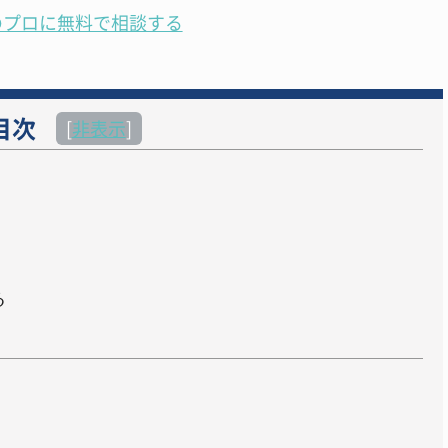
のプロに無料で相談する
目次
[
非表示
]
る