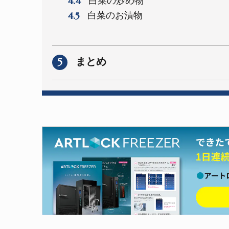
4.4
白菜の炒め物
4.5
白菜のお漬物
5
まとめ