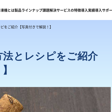
冷凍機
とは
製品
ラインナップ
課題
解決
サービスの
特徴
導入
実績
導入
サポ
シピをご紹介【写真付きで解説！】
方法とレシピをご紹介
！】