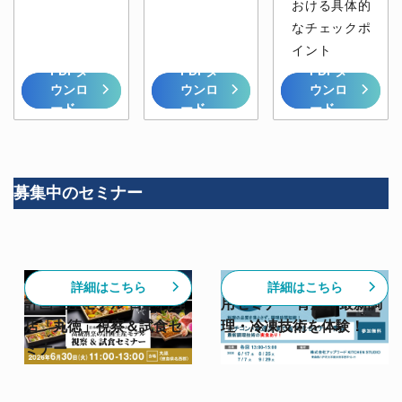
おける具体的
なチェックポ
イント
PDFダ
PDFダ
PDFダ
ウンロ
ウンロ
ウンロ
ード
ード
ード
募集中のセミナー
【6/30開催】高級割烹の
【スチコン✕急速冷凍活
詳細はこちら
詳細はこちら
計画生産モデル 日本料理
用セミナー 青森】最新調
店「丸徳」視察＆試食セ
理・冷凍技術を体験！
ミナー