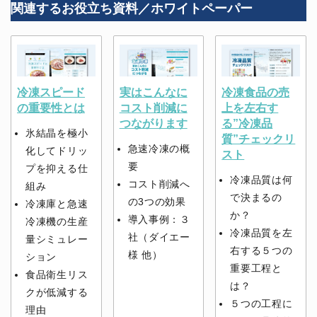
関連するお役立ち資料／ホワイトペーパー
冷凍スピード
実はこんなに
冷凍食品の売
の重要性とは
コスト削減に
上を左右す
つながります
る”冷凍品
氷結晶を極小
質”チェックリ
急速冷凍の概
化してドリッ
スト
要
プを抑える仕
冷凍品質は何
コスト削減へ
組み
で決まるの
の3つの効果
冷凍庫と急速
か？
導入事例：３
冷凍機の生産
冷凍品質を左
社（ダイエー
量シミュレー
右する５つの
様 他）
ション
重要工程と
食品衛生リス
は？
クが低減する
５つの工程に
理由