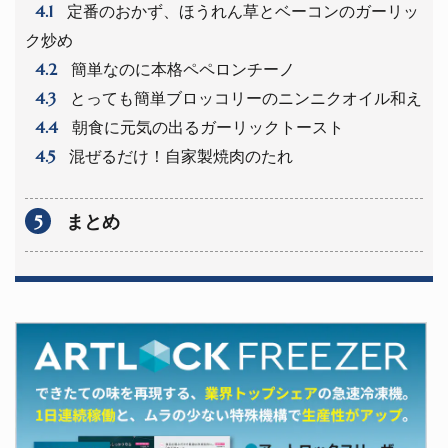
4.1
定番のおかず、ほうれん草とベーコンのガーリッ
ク炒め
4.2
簡単なのに本格ペペロンチーノ
4.3
とっても簡単ブロッコリーのニンニクオイル和え
4.4
朝食に元気の出るガーリックトースト
4.5
混ぜるだけ！自家製焼肉のたれ
5
まとめ