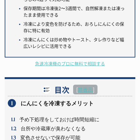
保存期間は冷凍後2〜3週間で、自然解凍または凍っ
たまま使用できる
冷凍により変色を防げるため、おろしにんにくの保
存に特に有効
冷凍にんにくは炒め物やトースト、タレ作りなど幅
広いレシピに活用できる
急速冷凍機のプロに無料で相談する
目次
[
非表示
]
1
にんにくを冷凍するメリット
1.1
予め下処理をしておけば時間短縮に
1.2
台所や冷蔵庫が臭わなくなる
1.3
変色させないで保存が可能