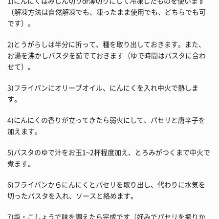
1)にんにくはみじん切りor薄切りにして冷凍したものを使います
（解凍方法は自然解凍でも、凍ったまま使用でも、どちらでも可
です）。
2)とうがらしは半分に折って、種を取り出しておきます。また、
お湯を沸かしパスタを茹でておきます（ゆで時間はパスタに合わ
せて）。
3)フライパンにオリーブオイル、にんにくを入れ中火で熱しま
す。
4)にんにくの香りが立ってきたら弱火にして、パセリと唐辛子を
加えます。
5)パスタのゆで汁をお玉1~2杯程度加え、とろみがつくまで中火で
煮ます。
6)フライパンからにんにくとパセリを取り出し、代わりに水気を
切ったパスタを入れ、ソースと絡めます。
7)塩・こしょうで味を調えたら完成です（好みでパセリを振りか