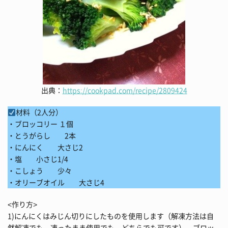
出典：
https://cookpad.com/recipe/2809424
材料（2人分）
・ブロッコリー １個
・とうがらし 2本
・にんにく 大さじ2
・塩 小さじ1/4
・こしょう 少々
・オリーブオイル 大さじ4
<作り方>
1)にんにくはみじん切りにしたものを使用します（解凍方法は自
然解凍でも、凍ったまま使用でも、どちらでも可です）。ブロッ