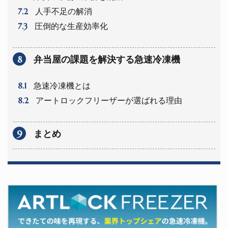
7.2
人手不足の解消
7.3
圧倒的な生産効率化
8
弁当屋の課題を解決する急速冷凍機
8.1
急速冷凍機とは
8.2
アートロックフリーザーが選ばれる理由
9
まとめ