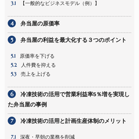
3.1
【一般的なビジネスモデル（例）】
4
弁当屋の原価率
5
弁当屋の利益を最大化する３つのポイント
5.1
原価率を下げる
5.2
人件費を抑える
5.3
売上を上げる
6
冷凍技術の活用で営業利益率5％増を実現し
た弁当屋の事例
7
冷凍技術の活用と計画生産体制のメリット
7.1
深夜・早朝の業務を削減