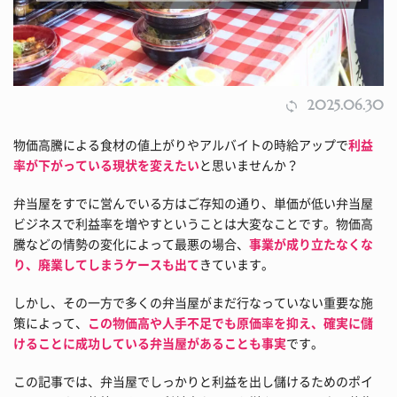
2025.06.30
物価高騰による食材の値上がりやアルバイトの時給アップで
利益
率が下がっている現状を変えたい
と思いませんか？
弁当屋をすでに営んでいる方はご存知の通り、単価が低い弁当屋
ビジネスで利益率を増やすということは大変なことです。物価高
騰などの情勢の変化によって最悪の場合、
事業が成り立たなくな
り、廃業してしまうケースも出て
きています。
しかし、その一方で多くの弁当屋がまだ行なっていない重要な施
策によって、
この物価高や人手不足でも原価率を抑え、確実に儲
けることに成功している弁当屋があることも事実
です。
この記事では、弁当屋でしっかりと利益を出し儲けるためのポイ