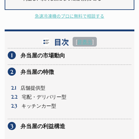
急速冷凍機のプロに無料で相談する
目次
[
非表示
]
1
弁当屋の市場動向
2
弁当屋の特徴
2.1
店舗提供型
2.2
宅配・デリバリー型
2.3
キッチンカー型
3
弁当屋の利益構造