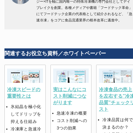
ジー×ITを軸に国内唯一の特殊冷凍機の専門会社としてデイ
ブレイクを創業。各種メディアや書籍「フードテック革命」
にてフードテック企業の代表格として紹介されるなど、「急
速冷凍」をコアに食品流通業界の根本改革に邁進中。
関連するお役立ち資料／ホワイトペーパー
冷凍スピードの
実はこんなにコ
冷凍食品の売上
重要性とは
スト削減につな
を左右する”冷
がります
品質”チェック
氷結晶を極小化
スト
急速冷凍の概要
してドリップを
冷凍品質は何
コスト削減への
抑える仕組み
決まるのか？
3つの効果
冷凍庫と急速冷