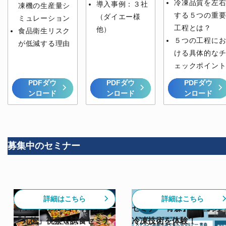
冷凍品質を左
導入事例：３社
凍機の生産量シ
する５つの重
（ダイエー様
ミュレーション
工程とは？
他）
食品衛生リスク
５つの工程に
が低減する理由
ける具体的な
ェックポイン
PDFダウ
PDFダウ
PDFダウ
ンロード
ンロード
ンロード
募集中のセミナー
【6/30開催】高級割烹の計
【スチコン✕急速冷凍活
詳細はこちら
詳細はこちら
画生産モデル 日本料理店
セミナー 青森】最新調理
「丸徳」視察＆試食セミナ
冷凍技術を体験！