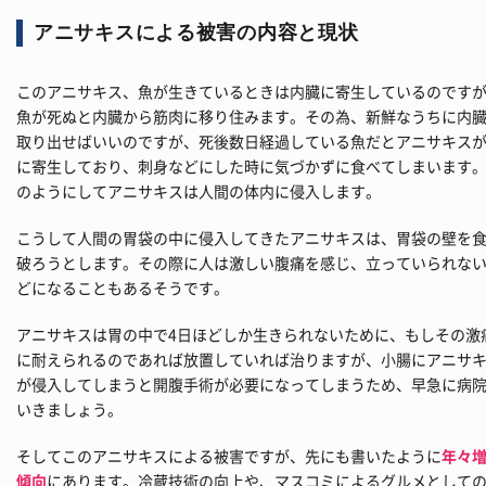
アニサキスによる被害の内容と現状
このアニサキス、魚が生きているときは内臓に寄生しているのです
魚が死ぬと内臓から筋肉に移り住みます。その為、新鮮なうちに内
取り出せばいいのですが、死後数日経過している魚だとアニサキス
に寄生しており、刺身などにした時に気づかずに食べてしまいます
のようにしてアニサキスは人間の体内に侵入します。
こうして人間の胃袋の中に侵入してきたアニサキスは、胃袋の壁を
破ろうとします。その際に人は激しい腹痛を感じ、立っていられな
どになることもあるそうです。
アニサキスは胃の中で4日ほどしか生きられないために、もしその激
に耐えられるのであれば放置していれば治りますが、小腸にアニサ
が侵入してしまうと開腹手術が必要になってしまうため、早急に病
いきましょう。
そしてこのアニサキスによる被害ですが、先にも書いたように
年々
傾向
にあります。冷蔵技術の向上や、マスコミによるグルメとして