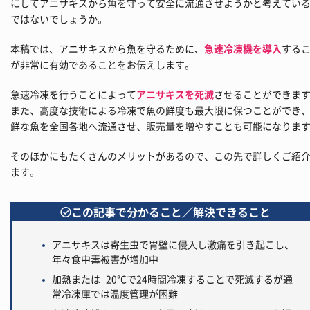
にしてアニサキスから魚を守って安全に流通させようかと考えてい
ではないでしょうか。
本稿では、アニサキスから魚を守るために、
急速冷凍機を導入
する
が非常に有効であることをお伝えします。
急速冷凍を行うことによって
アニサキスを死滅
させることができま
また、高度な技術による冷凍で魚の鮮度も最大限に保つことができ
鮮な魚を全国各地へ流通させ、販売量を増やすことも可能になりま
そのほかにもたくさんのメリットがあるので、この先で詳しくご紹
ます。
この記事で分かること／解決できること
アニサキスは寄生虫で胃壁に侵入し激痛を引き起こし、
年々食中毒被害が増加中
加熱または−20℃で24時間冷凍することで死滅するが通
常冷凍庫では温度管理が困難