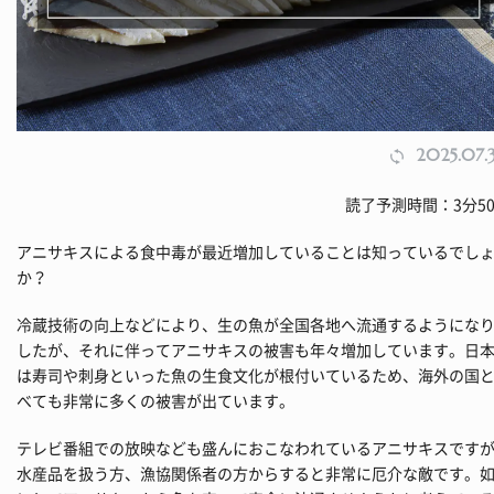
2025.07.
読了予測時間：3分5
アニサキスによる食中毒が最近増加していることは知っているでし
か？
冷蔵技術の向上などにより、生の魚が全国各地へ流通するようにな
したが、それに伴ってアニサキスの被害も年々増加しています。日
は寿司や刺身といった魚の生食文化が根付いているため、海外の国
べても非常に多くの被害が出ています。
テレビ番組での放映なども盛んにおこなわれているアニサキスです
水産品を扱う方、漁協関係者の方からすると非常に厄介な敵です。