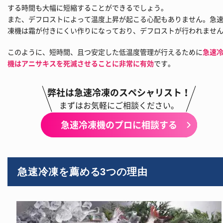
する時間も大幅に短縮することができるでしょう。
また、デフロストによって温度上昇が起こる心配もありません。急
凍機は霜が付きにくい作りになっており、デフロストが行われませ
このように、短時間、且つ安定した低温度管理が行えるために
急速
機はアニサキスを死滅させることに非常に有効
です。
弊社は急速冷凍のスペシャリスト！
まずはお気軽にご相談ください。
急速冷凍機のプロに相談する
急速冷凍を薦める3つの理由