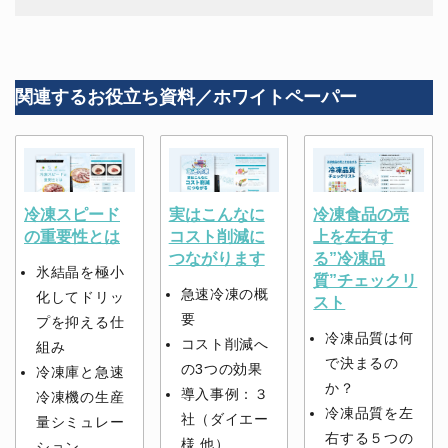
関連するお役立ち資料／ホワイトペーパー
冷凍スピード
実はこんなに
冷凍食品の売
の重要性とは
コスト削減に
上を左右す
つながります
る”冷凍品
氷結晶を極小
質”チェックリ
急速冷凍の概
化してドリッ
スト
要
プを抑える仕
冷凍品質は何
コスト削減へ
組み
で決まるの
の3つの効果
冷凍庫と急速
か？
導入事例：３
冷凍機の生産
冷凍品質を左
社（ダイエー
量シミュレー
右する５つの
様 他）
ション