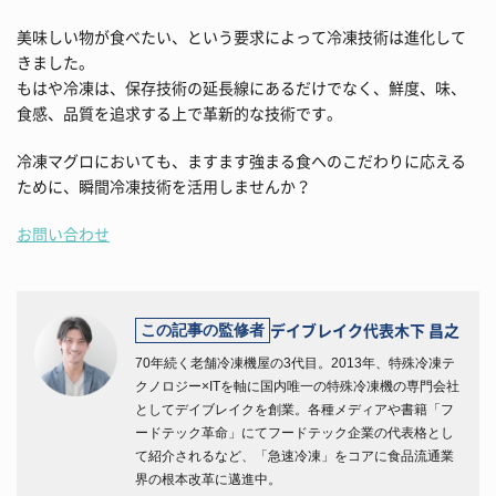
美味しい物が食べたい、という要求によって冷凍技術は進化して
きました。
もはや冷凍は、保存技術の延長線にあるだけでなく、鮮度、味、
食感、品質を追求する上で革新的な技術です。
冷凍マグロにおいても、ますます強まる食へのこだわりに応える
ために、瞬間冷凍技術を活用しませんか？
お問い合わせ
デイブレイク代表
木下 昌之
この記事の監修者
70年続く老舗冷凍機屋の3代目。2013年、特殊冷凍テ
クノロジー×ITを軸に国内唯一の特殊冷凍機の専門会社
としてデイブレイクを創業。各種メディアや書籍「フ
ードテック革命」にてフードテック企業の代表格とし
て紹介されるなど、「急速冷凍」をコアに食品流通業
界の根本改革に邁進中。