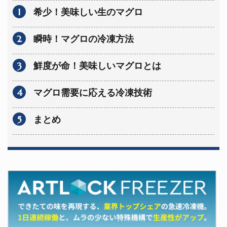
1
希少！美味しい生のマグロ
2
瞬時！マグロの冷凍方法
3
鮮度が命！美味しいマグロとは
4
マグロ需要に応える冷凍技術
5
まとめ