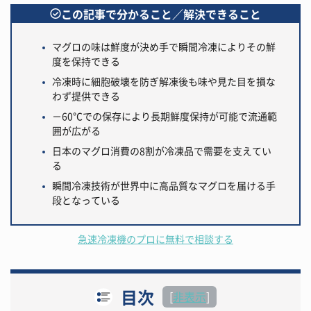
この記事で分かること／解決できること
マグロの味は鮮度が決め手で瞬間冷凍によりその鮮
度を保持できる
冷凍時に細胞破壊を防ぎ解凍後も味や見た目を損な
わず提供できる
－60℃での保存により長期鮮度保持が可能で流通範
囲が広がる
日本のマグロ消費の8割が冷凍品で需要を支えてい
る
瞬間冷凍技術が世界中に高品質なマグロを届ける手
段となっている
急速冷凍機のプロに無料で相談する
目次
[
非表示
]