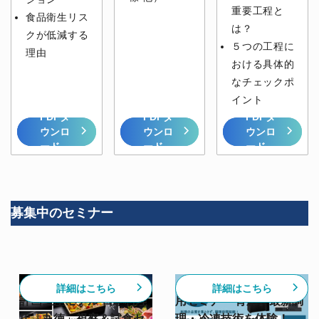
重要工程と
食品衛生リス
は？
クが低減する
５つの工程に
理由
おける具体的
なチェックポ
イント
PDFダ
PDFダ
PDFダ
ウンロ
ウンロ
ウンロ
ード
ード
ード
募集中のセミナー
【6/30開催】高級割烹の
【スチコン✕急速冷凍活
詳細はこちら
詳細はこちら
計画生産モデル 日本料理
用セミナー 青森】最新調
店「丸徳」視察＆試食セ
理・冷凍技術を体験！