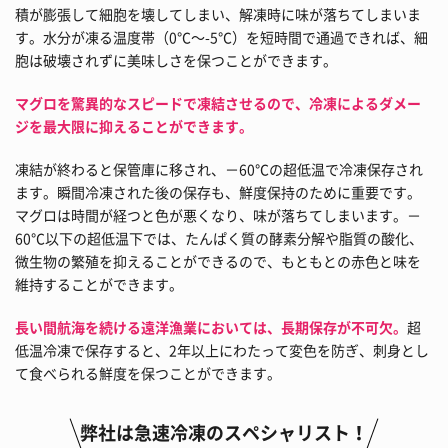
積が膨張して細胞を壊してしまい、解凍時に味が落ちてしまいま
す。水分が凍る温度帯（0℃～-5℃）を短時間で通過できれば、細
胞は破壊されずに美味しさを保つことができます。
マグロを驚異的なスピードで凍結させるので、冷凍によるダメー
ジを最大限に抑えることができます。
凍結が終わると保管庫に移され、－60℃の超低温で冷凍保存され
ます。瞬間冷凍された後の保存も、鮮度保持のために重要です。
マグロは時間が経つと色が悪くなり、味が落ちてしまいます。－
60℃以下の超低温下では、たんぱく質の酵素分解や脂質の酸化、
微生物の繁殖を抑えることができるので、もともとの赤色と味を
維持することができます。
長い間航海を続ける遠洋漁業においては、長期保存が不可欠。
超
低温冷凍で保存すると、2年以上にわたって変色を防ぎ、刺身とし
て食べられる鮮度を保つことができます。
弊社は急速冷凍のスペシャリスト！