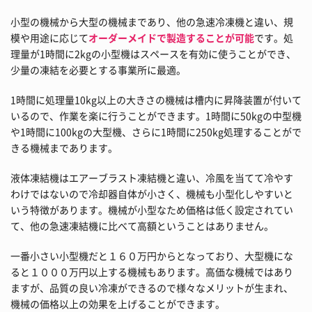
小型の機械から大型の機械まであり、他の急速冷凍機と違い、規
模や用途に応じて
オーダーメイドで製造することが可能
です。処
理量が1時間に2kgの小型機はスペースを有効に使うことができ、
少量の凍結を必要とする事業所に最適。
1時間に処理量10kg以上の大きさの機械は槽内に昇降装置が付いて
いるので、作業を楽に行うことができます。1時間に50kgの中型機
や1時間に100kgの大型機、さらに1時間に250kg処理することがで
きる機械まであります。
液体凍結機はエアーブラスト凍結機と違い、冷風を当てて冷やす
わけではないので冷却器自体が小さく、機械も小型化しやすいと
いう特徴があります。機械が小型なため価格は低く設定されてい
て、他の急速凍結機に比べて高額ということはありません。
一番小さい小型機だと１６０万円からとなっており、大型機にな
ると１０００万円以上する機械もあります。高価な機械ではあり
ますが、品質の良い冷凍ができるので様々なメリットが生まれ、
機械の価格以上の効果を上げることができます。