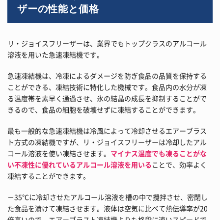
ザーの性能と価格
リ・ジョイスフリーザーは、業界でもトップクラスのアルコール
溶液を用いた急速凍結機です。
急速凍結機は、冷凍によるダメージを防ぎ食品の品質を保持する
ことができる、凍結技術に特化した機械です。食品内の水分が凍
る温度帯を素早く通過させ、氷の結晶の成長を抑制することがで
きるので、食品の細胞を破壊せずに凍結することができます。
最も一般的な急速凍結機は冷風によって冷却させるエアーブラス
ト方式の凍結機ですが、リ・ジョイスフリーザーは冷却したアル
コール溶液を使い凍結させます。
マイナス温度でも凍ることがな
い不凍性に優れているアルコール溶液を用いる
ことで、効率よく
凍結することができます。
－35℃に冷却させたアルコール溶液を槽の中で攪拌させ、密閉し
た食品を漬けて凍結させます。液体は空気に比べて熱伝導率が20
倍高いので、エアーブラスト凍結機よりも格段に速いスピードで