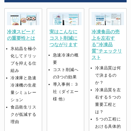
冷凍スピード
実はこんなに
冷凍食品の売
の重要性とは
コスト削減に
上を左右す
つながります
る”冷凍品
氷結晶を極小
質”チェックリ
急速冷凍の概
化してドリッ
スト
要
プを抑える仕
冷凍品質は何
コスト削減へ
組み
で決まるの
の3つの効果
冷凍庫と急速
か？
導入事例：３
冷凍機の生産
冷凍品質を左
社（ダイエー
量シミュレー
右する５つの
様 他）
ション
重要工程と
食品衛生リス
は？
クが低減する
５つの工程に
理由
おける具体的