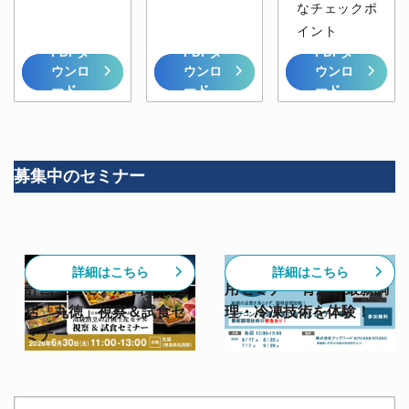
なチェックポ
イント
PDFダ
PDFダ
PDFダ
ウンロ
ウンロ
ウンロ
ード
ード
ード
募集中のセミナー
【6/30開催】高級割烹の
【スチコン✕急速冷凍活
詳細はこちら
詳細はこちら
計画生産モデル 日本料理
用セミナー 青森】最新調
店「丸徳」視察＆試食セ
理・冷凍技術を体験！
ミナー