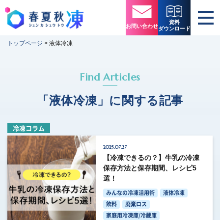
資料
お問い合わせ
ダウンロード
トップページ
>
液体冷凍
Find Articles
「液体冷凍」に関する記事
冷凍コラム
2025.07.27
【冷凍できるの？】牛乳の冷凍
保存方法と保存期間、レシピ5
選！
みんなの冷凍活用術
液体冷凍
飲料
廃棄ロス
家庭用冷凍庫/冷蔵庫