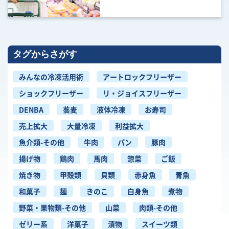
タグからさがす
みんなの冷凍活用術
アートロックフリーザー
ショックフリーザー
リ・ジョイスフリーザー
DENBA
蕎麦
液体冷凍
お寿司
売上拡大
大量冷凍
利益拡大
魚介類-その他
牛肉
パン
豚肉
揚げ物
鶏肉
馬肉
惣菜
ご飯
焼き物
甲殻類
貝類
赤身魚
青魚
和菓子
麺
きのこ
白身魚
煮物
野菜・果物類-その他
山菜
肉類-その他
ゼリー系
洋菓子
漬物
スイーツ類