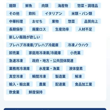
麺類
鮮魚
肉類
海産物
惣菜・調理品
その他
飲料
イタリアン
米類・パン類
中華料理
おせち
果物
惣菜
品質向上
長期保存
廃棄ロス
生産効率
人材不足
新しい販路が欲しい
プレハブ冷凍庫/プレハブ冷蔵庫
冷凍ノウハウ
卸売業
家庭用冷凍庫/冷蔵庫
小売業
急速冷凍
政府・地方・公共団体関連
業務用冷凍庫
水産業・漁業
液体窒素
真空冷凍
瞬間冷凍
製造業
解凍
輸入・輸出業
農業
配達業
食品加工業
飲食業
鮮度保持