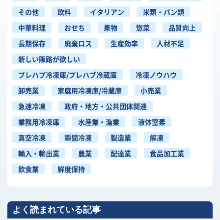
その他
飲料
イタリアン
米類・パン類
中華料理
おせち
果物
惣菜
品質向上
長期保存
廃棄ロス
生産効率
人材不足
新しい販路が欲しい
プレハブ冷凍庫/プレハブ冷蔵庫
冷凍ノウハウ
卸売業
家庭用冷凍庫/冷蔵庫
小売業
急速冷凍
政府・地方・公共団体関連
業務用冷凍庫
水産業・漁業
液体窒素
真空冷凍
瞬間冷凍
製造業
解凍
輸入・輸出業
農業
配達業
食品加工業
飲食業
鮮度保持
よく読まれている記事