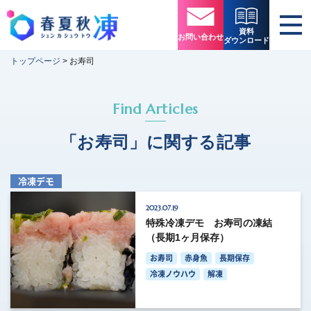
資料
お問い合わせ
ダウンロード
トップページ
>
お寿司
Find Articles
「お寿司」に関する記事
冷凍デモ
2023.07.19
特殊冷凍デモ お寿司の凍結
（長期1ヶ月保存）
お寿司
赤身魚
長期保存
冷凍ノウハウ
解凍