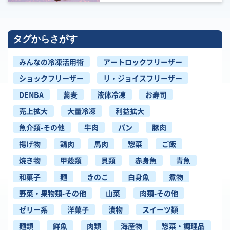
タグからさがす
みんなの冷凍活用術
アートロックフリーザー
ショックフリーザー
リ・ジョイスフリーザー
DENBA
蕎麦
液体冷凍
お寿司
売上拡大
大量冷凍
利益拡大
魚介類-その他
牛肉
パン
豚肉
揚げ物
鶏肉
馬肉
惣菜
ご飯
焼き物
甲殻類
貝類
赤身魚
青魚
和菓子
麺
きのこ
白身魚
煮物
野菜・果物類-その他
山菜
肉類-その他
ゼリー系
洋菓子
漬物
スイーツ類
麺類
鮮魚
肉類
海産物
惣菜・調理品