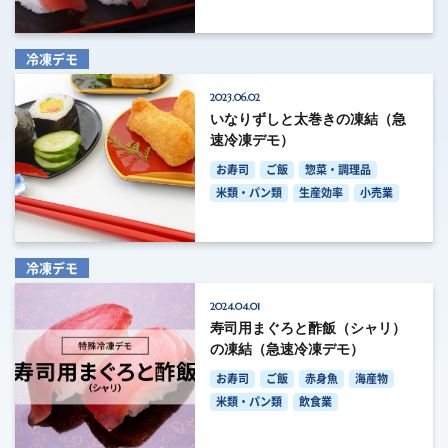
冷凍デモ
2023.06.02
いなりずしと太巻きの凍結（急
速冷凍デモ）
お寿司
ご飯
惣菜・調理品
米類・パン類
生産効率
小売業
冷凍デモ
2024.04.01
寿司用まぐろと酢飯（シャリ）
の凍結（急速冷凍デモ）
お寿司
ご飯
赤身魚
海産物
米類・パン類
飲食業