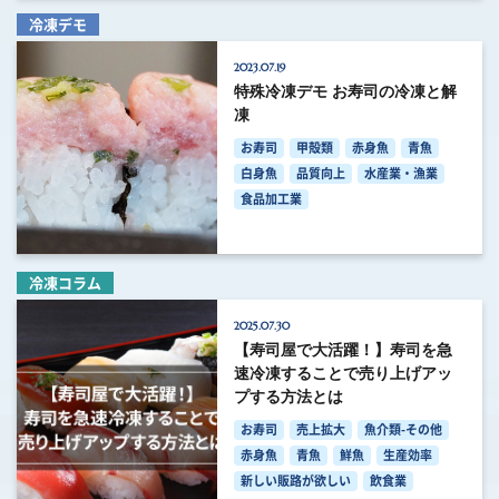
冷凍デモ
2023.07.19
特殊冷凍デモ お寿司の冷凍と解
凍
お寿司
甲殻類
赤身魚
青魚
白身魚
品質向上
水産業・漁業
食品加工業
冷凍コラム
2025.07.30
【寿司屋で大活躍！】寿司を急
速冷凍することで売り上げアッ
プする方法とは
お寿司
売上拡大
魚介類-その他
赤身魚
青魚
鮮魚
生産効率
新しい販路が欲しい
飲食業